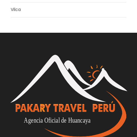
Vilca