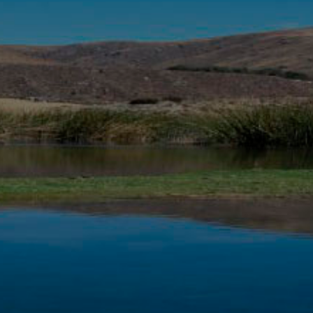
Turismo
de
Aventur
a
En Huancaya Vilca, Reservar Nor