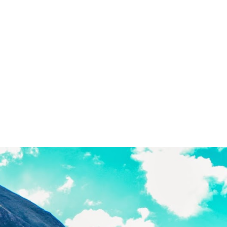
inagotables de maravilla natural. Tenemos
espectaculares parajes alto andino con
hermosas lagunas de aguas cristalinas,
con abundante flora y fauna silvestre y
circuitos de camino inca atrapado en el
tiempo que invita a descubrirlos.