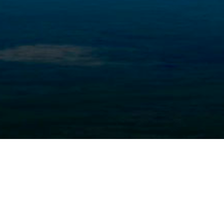
Yauyos Cocha
En Huancaya