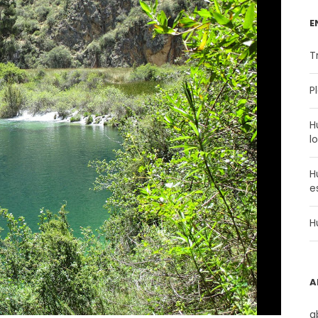
E
T
P
H
l
H
e
H
A
a