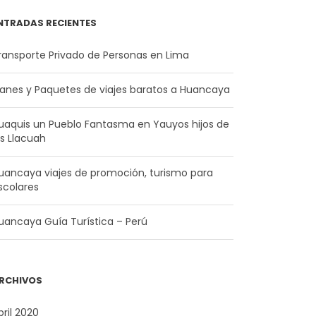
NTRADAS RECIENTES
ransporte Privado de Personas en Lima
lanes y Paquetes de viajes baratos a Huancaya
uaquis un Pueblo Fantasma en Yauyos hijos de
os Llacuah
uancaya viajes de promoción, turismo para
scolares
uancaya Guía Turística – Perú
RCHIVOS
bril 2020