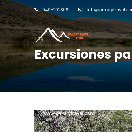
949-202898
info@pakarytravel.c
Tag
Excursiones pa