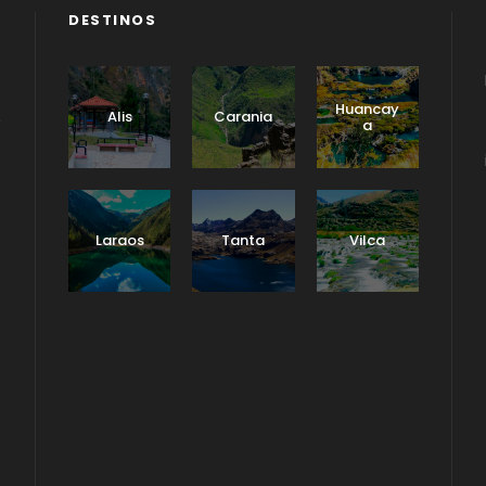
DESTINOS
Huancay
Alis
Carania
a
Laraos
Tanta
Vilca