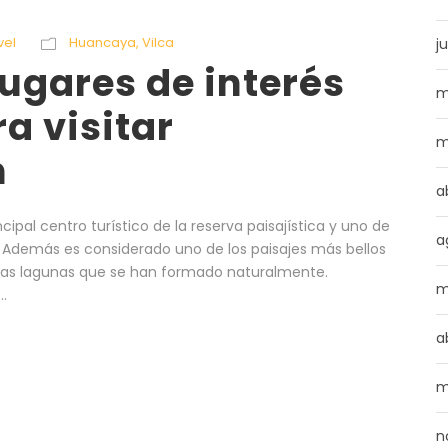
vel
Huancaya
,
Vilca
ju
ugares de interés
m
ra visitar
m
n
a
ncipal centro turístico de la reserva paisajística y uno de
a
a. Además es considerado uno de los paisajes más bellos
mosas lagunas que se han formado naturalmente.
m
..
a
m
n