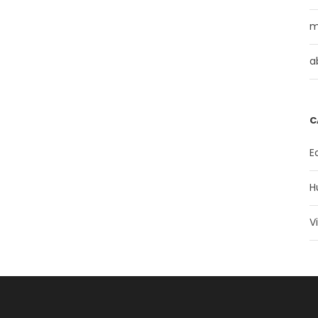
m
a
C
E
H
V