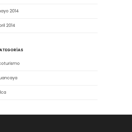
ayo 2014
bril 2014
ATEGORÍAS
coturismo
uancaya
ilca