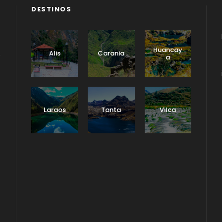
DESTINOS
Huancay
Alis
Carania
a
Laraos
Tanta
Vilca