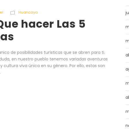
el
Huancaya
ju
ue hacer Las 5
m
sas
m
co de posibilidades turísticas que se abren para ti.
a
 duda, en nuestro pueblo tenemos variadas aventuras
y cultura viva única en su género. Por ello, estas son
a
.
m
a
m
n