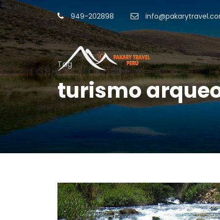
949-202898
info@pakarytravel.c
Tag
turismo arqueo