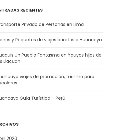
NTRADAS RECIENTES
ransporte Privado de Personas en Lima
lanes y Paquetes de viajes baratos a Huancaya
uaquis un Pueblo Fantasma en Yauyos hijos de
os Llacuah
uancaya viajes de promoción, turismo para
scolares
uancaya Guía Turística – Perú
RCHIVOS
bril 2020