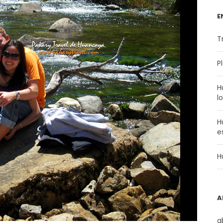
E
T
P
H
l
H
e
H
A
a