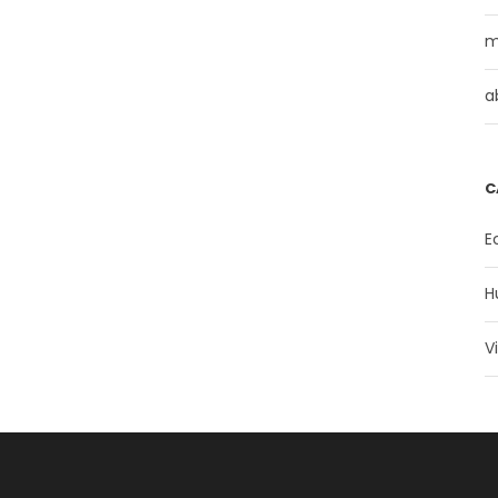
m
a
C
E
H
V