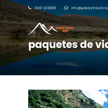
949-202898
info@pakarytravel.c
Tag
paquetes de vi