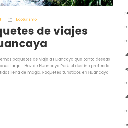
ju
l
Ecoturismo
quetes de viajes
m
Huancaya
m
a
enemos paquetes de viaje a Huancaya que tanto deseas
es largas. Haz de Huancaya Perú el destino preferido
a
tidos llena de magia. Paquetes turísticos en Huancaya
m
a
m
n