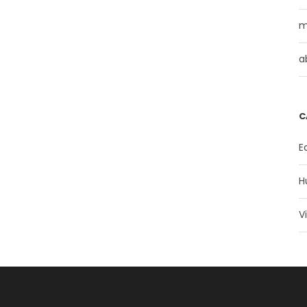
m
a
C
E
H
V