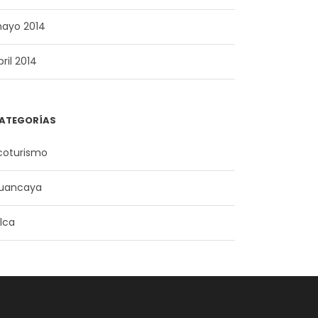
ayo 2014
bril 2014
ATEGORÍAS
coturismo
uancaya
ilca