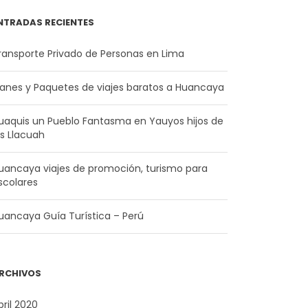
NTRADAS RECIENTES
ransporte Privado de Personas en Lima
lanes y Paquetes de viajes baratos a Huancaya
uaquis un Pueblo Fantasma en Yauyos hijos de
os Llacuah
uancaya viajes de promoción, turismo para
scolares
uancaya Guía Turística – Perú
RCHIVOS
bril 2020