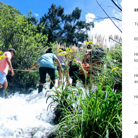
E
T
P
H
l
H
e
H
A
a