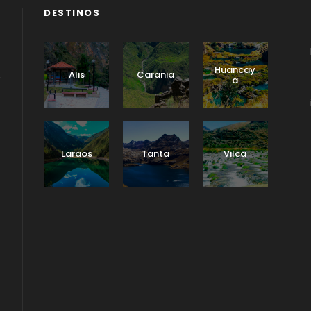
DESTINOS
Huancay
Alis
Carania
a
Laraos
Tanta
Vilca