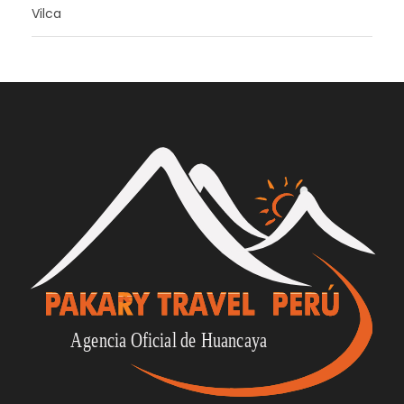
Vilca