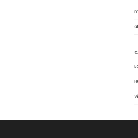
m
a
C
E
H
V