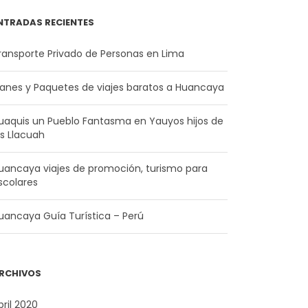
NTRADAS RECIENTES
ransporte Privado de Personas en Lima
lanes y Paquetes de viajes baratos a Huancaya
uaquis un Pueblo Fantasma en Yauyos hijos de
os Llacuah
uancaya viajes de promoción, turismo para
scolares
uancaya Guía Turística – Perú
RCHIVOS
bril 2020