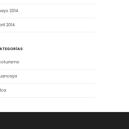
ayo 2014
bril 2014
ATEGORÍAS
coturismo
uancaya
ilca