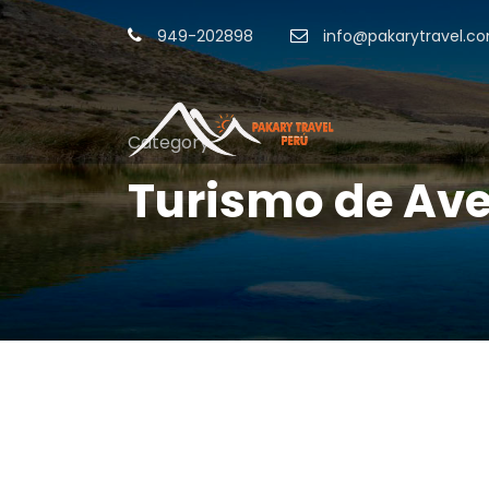
949-202898
info@pakarytravel.c
Category
Turismo de Av