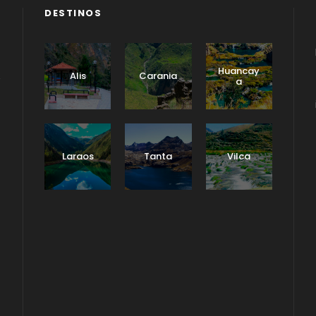
DESTINOS
Huancay
Alis
Carania
a
Laraos
Tanta
Vilca