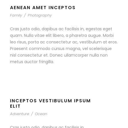
AENEAN AMET INCEPTOS
Family
/
Photography
Cras justo odio, dapibus ac facilisis in, egestas eget
quam. Nulla vitae elit libero, a pharetra augue. Morbi
leo risus, porta ac consectetur ac, vestibulum at eros.
Praesent commodo cursus magna, vel scelerisque
nisl consectetur et. Donec ullamcorper nulla non
metus auctor fringilla.
INCEPTOS VESTIBULUM IPSUM
ELIT
Adventure
/
Ocean
Cras justo odio, dapibus ac facilisis in,