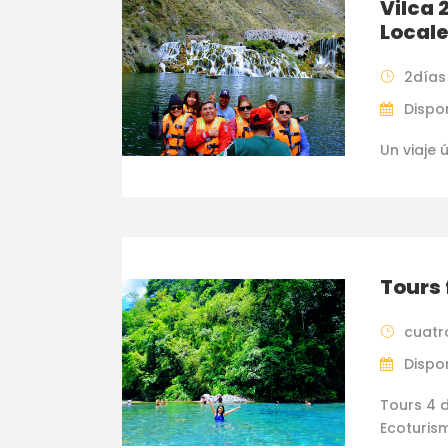
Vilca 
Locale
2días
Dispon
Un viaje
Tours 
cuatr
Dispon
Tours 4 d
Ecoturism