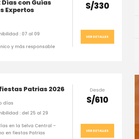
2 Días con Guías
S/330
s Expertos
ibilidad : 07 al 09
VER DETALLES
 único y más responsable
fiestas Patrias 2026
Desde
S/610
o días
ibilidad : del 25 al 29
ías en la Selva Central –
VER DETALLES
o en fiestas Patrias