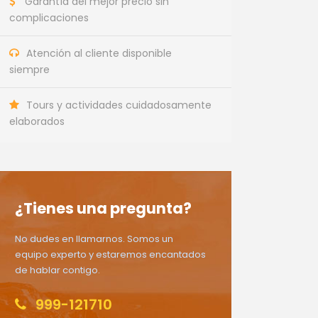
Garantía del mejor precio sin
complicaciones
Atención al cliente disponible
siempre
Tours y actividades cuidadosamente
elaborados
¿Tienes una pregunta?
No dudes en llamarnos. Somos un
equipo experto y estaremos encantados
de hablar contigo.
999-121710