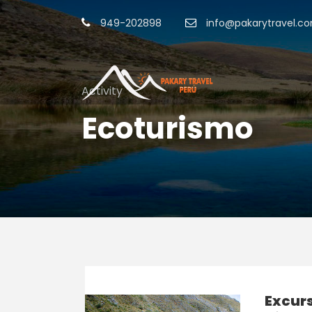
949-202898
info@pakarytravel.c
Activity
Ecoturismo
Excur