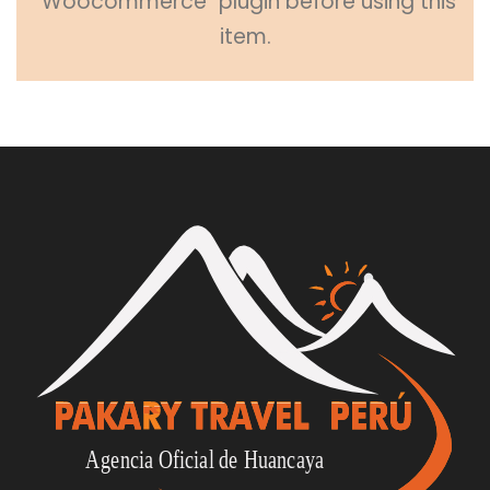
"Woocommerce" plugin before using this
item.