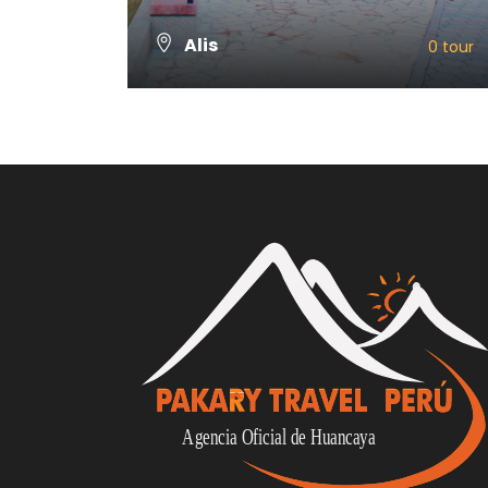
Alis
0 tour
VIEW ALL TOURS