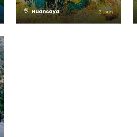
Huancaya
2 tours
VIEW ALL TOURS