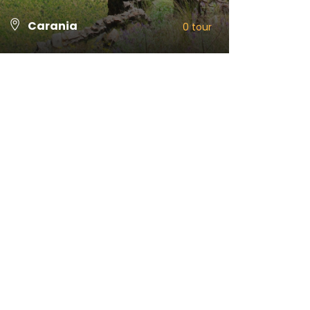
Carania
0 tour
VIEW ALL TOURS