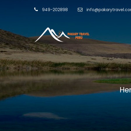
949-202898
info@pakarytravel.c
He