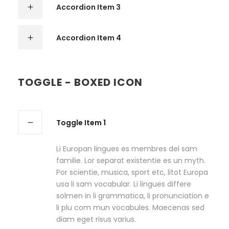
Accordion Item 3
Accordion Item 4
TOGGLE - BOXED ICON
Toggle Item 1
Li Europan lingues es membres del sam
familie. Lor separat existentie es un myth.
Por scientie, musica, sport etc, litot Europa
usa li sam vocabular. Li lingues differe
solmen in li grammatica, li pronunciation e
li plu com mun vocabules. Maecenas sed
diam eget risus varius.