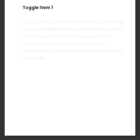
Toggle Item 1
Li Europan lingues es membres del sam familie.
Lor separat existentie es un myth. Por scientie,
musica, sport etc, litot Europa usa li sam
vocabular. Li lingues differe solmen in li
grammatica, li pronunciation e li plu commun
vocabules.
Toggle Item 2
Toggle Item 3
Toggle Item 4