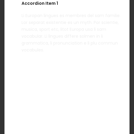
Accordion Item 1
Li Europan lingues es membres del sam familie.
Lor separat existentie es un myth. Por scientie,
musica, sport etc, litot Europa usa li sam
vocabular. Li lingues differe solmen in li
grammatica, li pronunciation e li plu commun
vocabules.
Accordion Item 2
Accordion Item 3
Accordion Item 4
TOGGLE - ICON