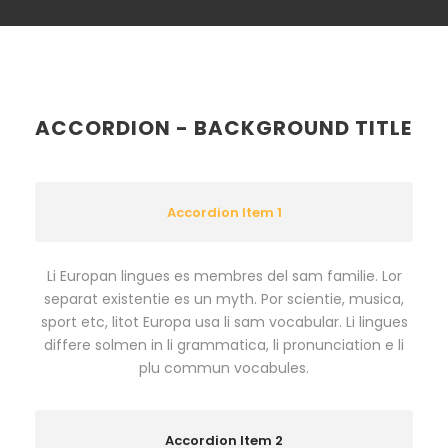
ACCORDION - BACKGROUND TITLE
Accordion Item 1
Li Europan lingues es membres del sam familie. Lor
separat existentie es un myth. Por scientie, musica,
sport etc, litot Europa usa li sam vocabular. Li lingues
differe solmen in li grammatica, li pronunciation e li
plu commun vocabules.
Accordion Item 2