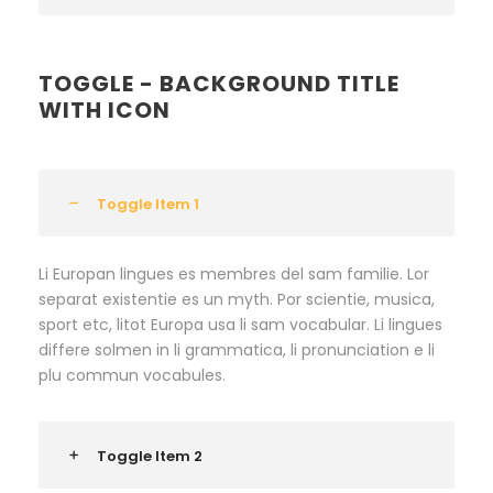
TOGGLE - BACKGROUND TITLE
WITH ICON
Toggle Item 1
Li Europan lingues es membres del sam familie. Lor
separat existentie es un myth. Por scientie, musica,
sport etc, litot Europa usa li sam vocabular. Li lingues
differe solmen in li grammatica, li pronunciation e li
plu commun vocabules.
Toggle Item 2