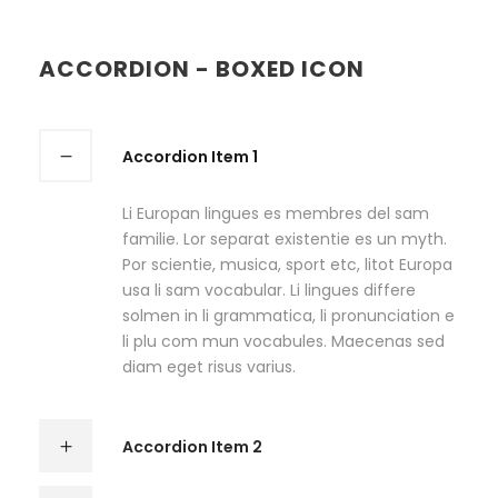
ACCORDION - BOXED ICON
Accordion Item 1
Li Europan lingues es membres del sam
familie. Lor separat existentie es un myth.
Por scientie, musica, sport etc, litot Europa
usa li sam vocabular. Li lingues differe
solmen in li grammatica, li pronunciation e
li plu com mun vocabules. Maecenas sed
diam eget risus varius.
Accordion Item 2